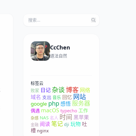
CcChen
道法自然
标签云
杂谈
博客
日记
网络
式
败家
网站
域名
回忆
支出
音乐
php
服务器
google
感悟
是
macOS
工作
偶遇
typecho
时间
黑苹果
NAS
名人
杂感
笔记
阅读
玩物
吐
dji
金融
槽
nginx