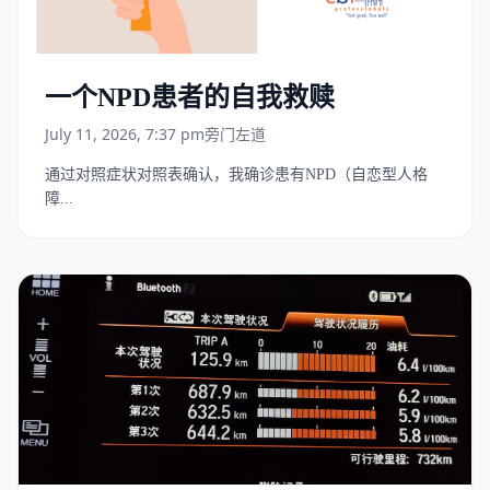
一个NPD患者的自我救赎
July 11, 2026, 7:37 pm
旁门左道
通过对照症状对照表确认，我确诊患有NPD（自恋型人格
障...