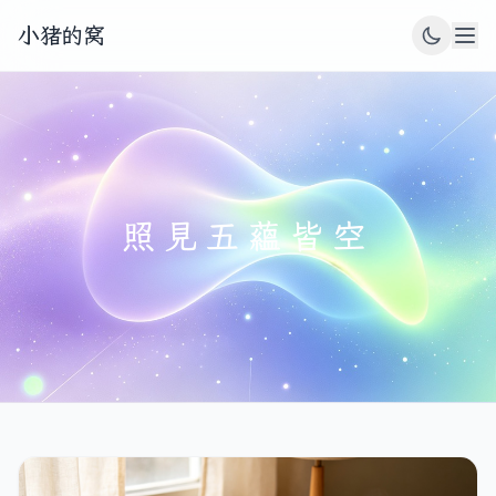
小猪的窝
照見五蘊皆空