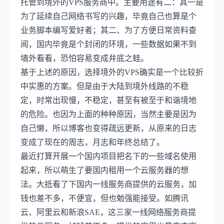
托管到境外的VPS服务商中。主要用途有二：其一是
为了延续自己网络书写的兴趣，毕竟自己也算是个
业务脚本编写爱好者；其二、为了方便日常资料查
阅，国内毕竟是个封闭的环境，一些数据如果不到
墙外看看，恐怕容易变成井底之蛙。
基于上述的原因，选择境外的VPS确实是一个比较折
中实惠的方案。但是由于大陆到境外线路的不稳
定，时常出现慢，不稳定，甚至有被至于和谐境地
的危险。也因为上面的种种原因，当然主要是因为
自己懒，所以博客也变得疏远更新，从原来的日志
变成了现在的周志，月志和年终总结了。
最近打算开展一个国内项目把名下的一些域名使用
起来，所以萌生了要国内租用一个云服务器的想
法。大抵看了下国内一线服务商提供的云服务，加
钱也差不多，不便宜，但也勉强能接受。如
腾讯
云
、
阿里云
和
新浪SAE
，这三家一线网络服务商提