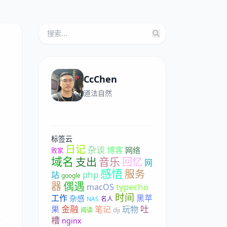
CcChen
算
道法自然
标签云
日记
杂谈
博客
网络
败家
域名
支出
音乐
回忆
网
感悟
服务
php
站
google
偶遇
器
typecho
macOS
时间
工作
黑苹
杂感
NAS
名人
金融
吐
果
笔记
玩物
dji
阅读
槽
nginx