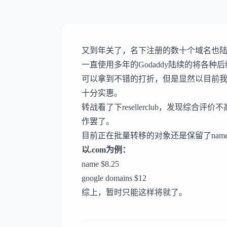
又到年关了，名下注册的数十个域名也
一直使用多年的
Godaddy
陆续的将各种后
可以拿到不错的打折，但是显然以目前我
十分实惠。
转战看了下
resellerclub
，发现综合评价不
作罢了。
目前正在批量转移的对象还是保留了
nam
以.com为例：
name $8.25
google domains $12
综上，暂时只能这样将就了。