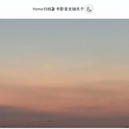
Home
归档
🎬 书影音
友链
关于