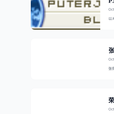
P
Oct
以A
Oct
张
Oct