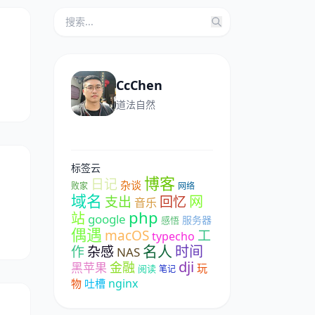
CcChen
道法自然
标签云
博客
日记
杂谈
败家
网络
域名
网
支出
回忆
音乐
php
站
google
服务器
感悟
偶遇
macOS
工
typecho
名人
时间
作
杂感
NAS
dji
金融
黑苹果
玩
阅读
笔记
nginx
物
吐槽