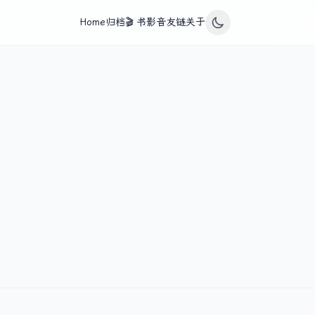
Home
归档
🎬 书影音
友链
关于