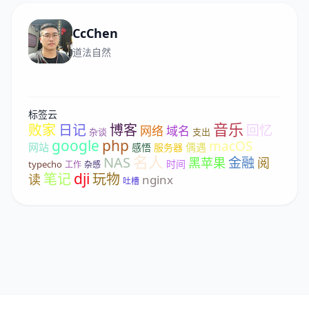
CcChen
道法自然
标签云
音乐
败家
日记
博客
回忆
网络
域名
杂谈
支出
google
php
macOS
网站
偶遇
感悟
服务器
名人
NAS
金融
黑苹果
阅
时间
typecho
工作
杂感
dji
笔记
玩物
读
nginx
吐槽