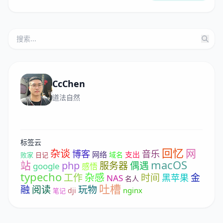
CcChen
道法自然
标签云
回忆
网
杂谈
博客
音乐
网络
支出
域名
败家
日记
macOS
站
php
服务器
偶遇
google
感悟
typecho
杂感
工作
时间
金
黑苹果
NAS
名人
吐槽
融
阅读
玩物
nginx
dji
笔记