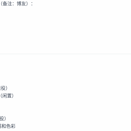
（备注：博友）：
）
（退役）
 E （闲置）
）
服役）
感和色彩