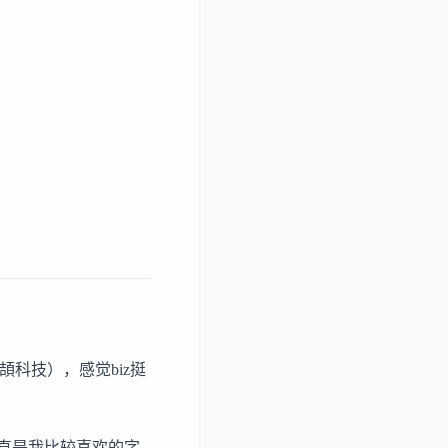
頡科技
），感觉biz挺
一直是我比较喜欢的字