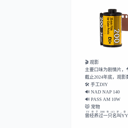
🎬 观影
主要口味为剧情片，
截止2024年底，观影
🛠 手工DIY
🔊 NAD NAP 140
🔊 PASS AM 10W
😾 宠物
YY卒于2008年(4.5岁
曾经养过一只名叫Y