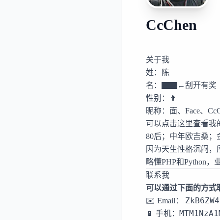
CcChen
关于我
姓：陈
名：▇▇←刮开有奖
性别：👨
昵称：面、Face、Cc
可以
点击这里查看我
80后；中年欧吉桑；
因为天生性格沉闷，
略懂PHP和Pyth
联系我
可以通过下面的方式
ZkB6ZW4
✉️️ Email：
MTM1NzA1
📱 手机：