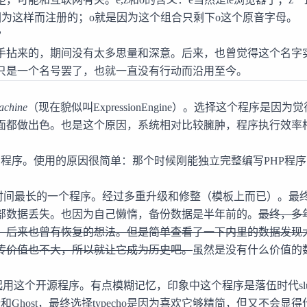
因为这样而注册的；o就是因为这个组合只剩下o这个原音字母。
？
手拈来的，期间没有太多思量和深意。后来，也曾觉得这个名字
只是一个名号罢了，也就一直没有行动而沿用至今。
achine
（现在貌似叫
ExpressionEngine
）。选择这个程序是因为觉
面都做出色。也是这个原因，系统相对比较臃肿，程序执行效率
程序。使用的原因很简单：那个时候刚能独立完整编写PHP程序，p
间最长的一个程序。经过多重升级和修整（模板上而已）。最终在2
部数据丢失。也因为自己懒惰，备份数据是半年前的。
最终，多
，后来也曾有恢复的想法。但是简单查看了一下内里的数据发现
传价值也不大，所以就让它成为历史吧。
虽然是没有什么价值的
式起用这个开源程序。有点模糊记忆，印象中这个程序是
落伍
时代
s
和Ghost，最终选择typecho是因为喜欢它够精简，但又不会显