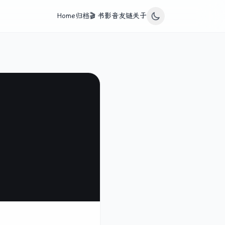
Home
归档
🎬 书影音
友链
关于