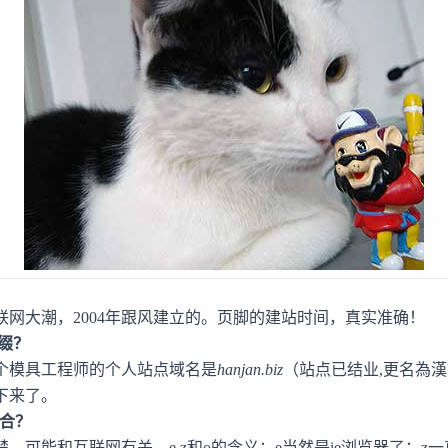
联网大潮，2004年跟风建立的。页脚的建站时间，真实准确！
后缀？
个模具工程师的个人站点域名是
hanjan.biz
（站点已结业,更名為
漢
下来了。
组合？
，可能和互联网有关。e,z和o的含义：e当然是ie浏览器了；z