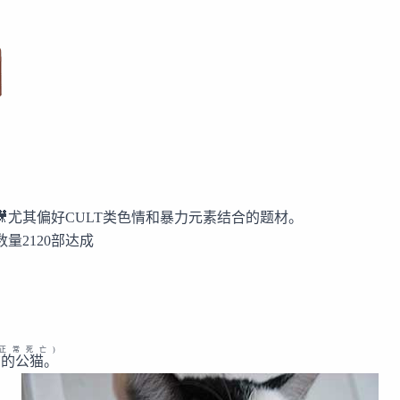
尤其偏好CULT类色情和暴力元素结合的题材。
数量2120部达成
,非正常死亡)
Y的公猫。