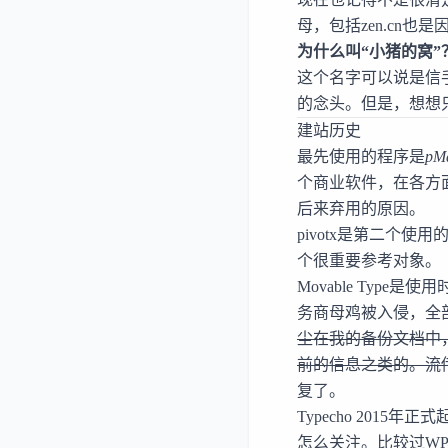
母，包括
zen.cn
也是
为什么叫“
小猪的窝
”
这个名字可以说是信
的念头。但是，想想
建站历史
最先使用的程序是
pM
个商业软件，在各方
后来弃用的原因。
pivotx
是第二个使用的
个很重要参考对象。
Movable Type
是使用时
务商母鸡被入侵，全
尘在我的备份文档中
前的信息之类的。流
复了。
Typecho
2015年正
怎么关注。比较过WP