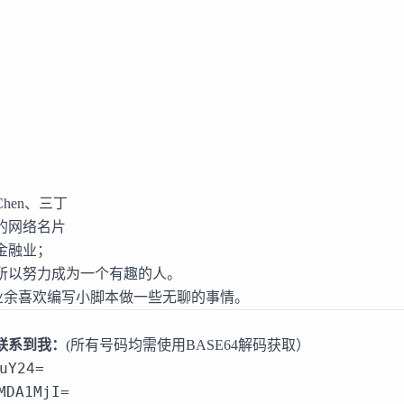
Chen、三丁
的网络名片
金融业；
所以努力成为一个有趣的人。
on，业余喜欢编写小脚本做一些无聊的事情。
联系到我：
(所有号码均需使用BASE64解码获取）
uY24=
MDA1MjI=