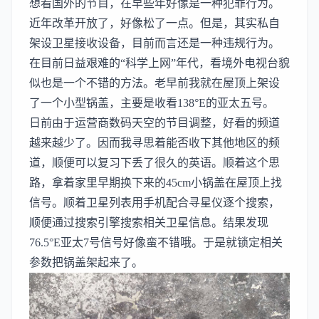
想看国外的节目，在早些年好像是一种犯罪行为。
近年改革开放了，好像松了一点。但是，其实私自
架设卫星接收设备，目前而言还是一种违规行为。
在目前日益艰难的“科学上网”年代，看境外电视台貌
似也是一个不错的方法。老早前我就在屋顶上架设
了一个小型锅盖，主要是收看
138°E的亚太五号
。
日前由于运营商数码天空的节目调整，好看的频道
越来越少了。因而我寻思着能否收下其他地区的频
道，顺便可以复习下丢了很久的英语。顺着这个思
路，拿着家里早期换下来的45cm小锅盖在屋顶上找
信号。顺着卫星列表用手机配合寻星仪逐个搜索，
顺便通过搜索引擎搜索相关卫星信息。结果发现
76.5°E亚太7号
信号好像蛮不错哦。于是就锁定相关
参数把锅盖架起来了。