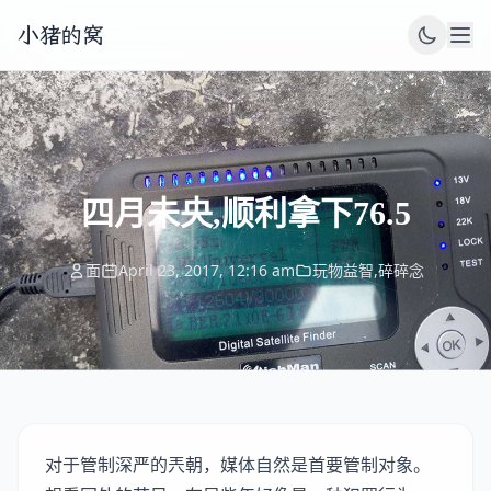
小猪的窝
四月未央,顺利拿下76.5
面
April 23, 2017, 12:16 am
玩物益智
,
碎碎念
对于管制深严的兲朝，媒体自然是首要管制对象。