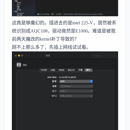
这真是够魔幻的。插进去的是intel 225-V，居然被系
统识别成AQC108，驱动竟然是E1000。难道是被我
前两天魔改的kernel补丁导致的？
顾不上那么多了，先插上网线试试看。