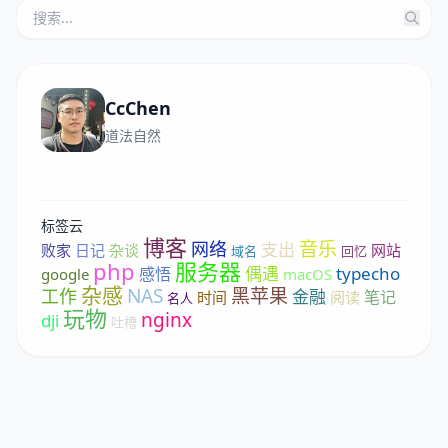
CcChen
道法自然
标签云
博客
音乐
网络
支出
败家
日记
杂谈
网站
域名
回忆
php
服务器
偶遇
typecho
感悟
google
macOS
杂感
NAS
黑苹果
工作
金融
笔记
时间
阅读
名人
玩物
nginx
dji
吐槽