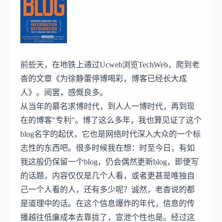
前些天，在地铁上通过
Ucweb
浏览
TechWeb
，爬到
老
杳
的文章
《为徐静蕾停博喝彩，博客已经长大成
人》
。阅罢，感慨良多。
从当年的慕名求博时代，到人人一博时代，再到现
在的博客"专利"。博了这么多年，我也算见证了这个
blog名字的起伏，它也是网络时代深入大众的一个标
志性的东西吧。很多时候我在想：时至今日，有如
我这般仍保留一个blog，仍会偶然更新blog，即便写
的话题，内容仅仅是几个人看，或者更甚是唯独自
己一个人看的人，还有多少呢？诚然，老杳说的都
是道理中的话。在这个信息爆炸的年代，信息的传
播越往低廉成本去靠拢了，宣泄个性也是。经过这