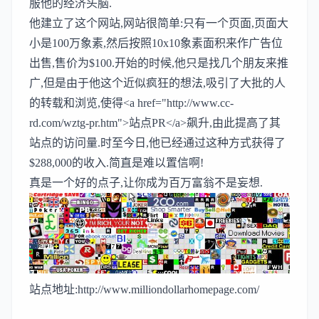
服他的经济头脑.
他建立了
这个网站
,网站很简单:只有一个页面,页面大
小是100万象素,然后按照10x10象素面积来作广告位
出售,售价为$100.开始的时候,他只是找几个朋友来推
广,但是由于他这个近似疯狂的想法,吸引了大批的人
的转载和浏览,使得<a href="http://www.cc-
rd.com/wztg-pr.htm">站点PR</a>飙升,由此提高了其
站点的访问量.时至今日,他已经通过这种方式获得了
$288,000的收入.简直是难以置信啊!
真是一个好的点子,让你成为百万富翁不是妄想.
站点地址:
http://www.milliondollarhomepage.com/