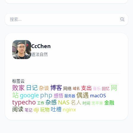
CcChen
道法自然
标签云
网
败家
日记
博客
支出
杂谈
网络
音乐
回忆
域名
站
php
偶遇
google
感悟
macOS
服务器
typecho
NAS
杂感
名人
金融
时间
黑苹果
工作
阅读
吐槽
dji
nginx
玩物
笔记