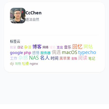
CcChen
道法自然
标签云
回忆
博客
网站
杂谈
音乐
败家
域名
支出
日记
网络
typecho
偶遇
macOS
google
php
感悟
服务器
NAS
杂感
名人
阅读
时间
工作
黑苹果
笔记
金融
dji
吐槽
nginx
玩物