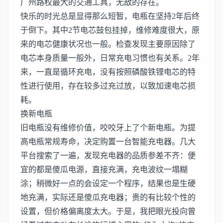
广州路权最大的交通工具，无敌的存在。
快乐的时光总是显得那么短暂，电瓶在坚持2年后终
于倒下。其中2节电芯鼓包挂掉，维修难度很大，原
来的电芯健康状况也一般。检查发现主要原因除了
电芯本身质量一般外，日常充电习惯也有关系。2年
来，一直是循环充电，没有按照磷酸铁锂电芯的特
性进行使用，存在较多过充过放，以致加速电芯损
耗。
换新电瓶
旧电瓶没有维修价值，咬咬牙上了个新电瓶。为提
高电瓶常规寿命，决定购置一台智能充电器。几大
平台搜索了一遍，发现充电器的品质参差不齐：便
宜的都是傻瓜电源，直接充满，充电波纹一塌糊
涂；稍微好一点的会设定一个程序，结果也是生硬
地充满，实际还是傻瓜充电器；贵的有比较个性的
设置，但价格偏离度太大。于是，我把眼光投向曾