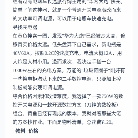
经看过有电动车长途旅行博主用的“华为大炮”快充。
简单了解这神器，就是一个普通开关电源魔改而来
的大功率可调电源，可以用于电瓶车快速充电。
寻找充电器
在黄鱼搜索一圈，发现”华为大炮“已经被炒太高，偏
移真实价格太远。低头盘算下自己需求，新电瓶是
48V60A，按照0.2C的速度充电，电流大概12A，用
大炮是大材小用。退而求次，我决定手搓一台
1000W左右的充电方案。万能的”垃圾佬圈子“刚好有
一些换电柜淘汰下来的二手数控电源，只要加上控
制板就能实现可调电源。
综合价格因素和改造难度，我选择了一款750W的数
控开关电源和一款开源数控方案（刀神的数控板）
组合。黄鱼已经有现成的版本，我就对着那些大佬
的方案抄作业。下面是物料清单，总花费¥120。
物料
价格