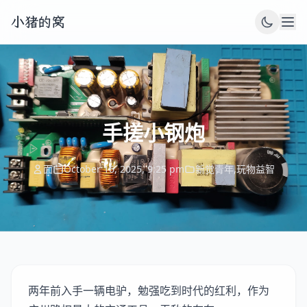
小猪的窝
手搓小钢炮
面
October 16, 2025, 9:25 pm
新觉青年
,
玩物益智
两年前入手一辆电驴，勉强吃到时代的红利，作为