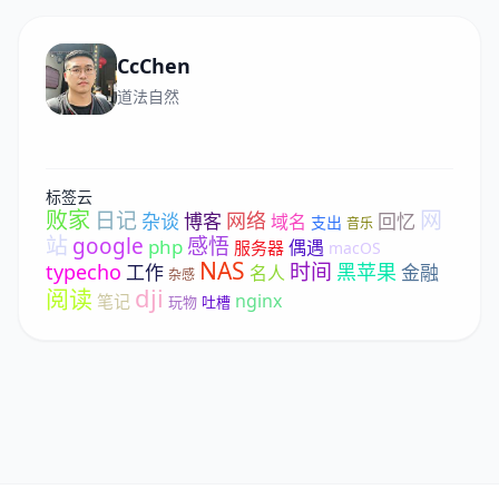
CcChen
道法自然
标签云
败家
网
日记
网络
杂谈
博客
回忆
域名
支出
音乐
站
google
感悟
php
偶遇
服务器
macOS
NAS
时间
typecho
黑苹果
工作
金融
名人
杂感
dji
阅读
nginx
笔记
玩物
吐槽