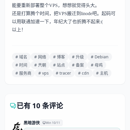
能要重新部署整个VPS，想想就觉得头大。
还是打算腾个时间，把VPS搬迁到linode吧。起码可
以用联通加速一下，年纪大了也折腾不起来:(
以上！
# 域名
# 网络
# 博客
# 升级
# Debian
# 时间
# 兲朝
# 站点
# 备案
# 母鸡
# 服务商
# vps
# tracer
# cdn
# 主机
已有 10 条评论
黑暗游侠
Win 10/11