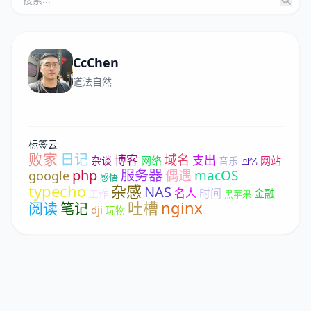
CcChen
道法自然
标签云
败家
日记
域名
博客
支出
杂谈
网络
网站
音乐
回忆
php
服务器
偶遇
macOS
google
感悟
typecho
杂感
NAS
名人
时间
金融
工作
黑苹果
吐槽
nginx
阅读
笔记
dji
玩物