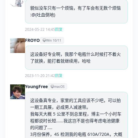
貌似没车只有一个烦恼，有了车会有无数个烦恼
:@(吐血倒地)
2024-05-22 14:45
回复
FROYO
Win 10/11
这设备好专业啊，我那个电瓶什么时候打不着火
了就换，能打着就继续用，哈哈
2023-11-20 21:42
回复
YoungFree
macOS
这设备真专业，家里的工具应该不少吧，可以拍
一期工具展，必成男人减速带。
我每天大概 5 公里不到总里程，博主一个小时车
程都说时长短......我这岂不是也得考虑电池健康
的问题了....
3月份保养，4S 检测我的电瓶 610A/720A，大概