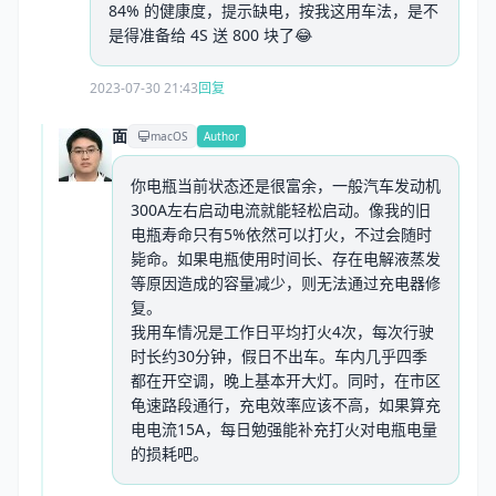
84% 的健康度，提示缺电，按我这用车法，是不
是得准备给 4S 送 800 块了😂
2023-07-30 21:43
回复
面
macOS
Author
你电瓶当前状态还是很富余，一般汽车发动机
300A左右启动电流就能轻松启动。像我的旧
电瓶寿命只有5%依然可以打火，不过会随时
毙命。如果电瓶使用时间长、存在电解液蒸发
等原因造成的容量减少，则无法通过充电器修
复。
我用车情况是工作日平均打火4次，每次行驶
时长约30分钟，假日不出车。车内几乎四季
都在开空调，晚上基本开大灯。同时，在市区
龟速路段通行，充电效率应该不高，如果算充
电电流15A，每日勉强能补充打火对电瓶电量
的损耗吧。