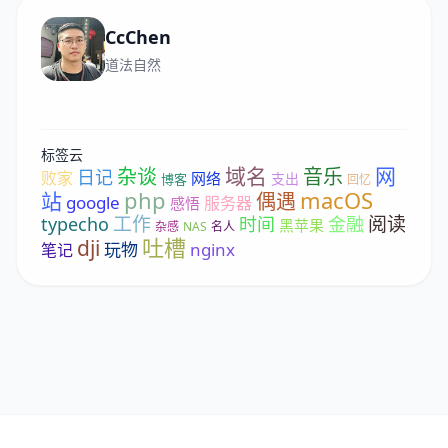
CcChen
道法自然
标签云
域名
网
杂谈
音乐
日记
败家
网络
支出
博客
回忆
php
macOS
站
偶遇
google
服务器
感悟
工作
阅读
typecho
时间
金融
黑苹果
杂感
NAS
名人
吐槽
dji
玩物
nginx
笔记