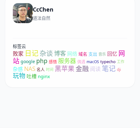
CcChen
道法自然
标签云
日记
杂谈
网
博客
败家
网络
回忆
域名
支出
音乐
站
php
服务器
google
感悟
偶遇
typecho
macOS
工作
笔记
黑苹果
金融
NAS
阅读
杂感
名人
时间
dji
玩物
吐槽
nginx